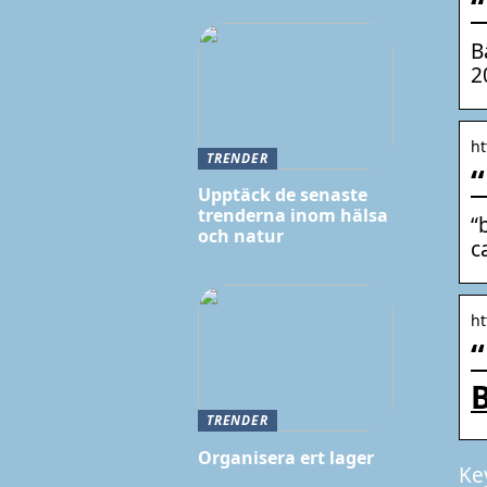
“
B
2
ht
TRENDER
“
Upptäck de senaste
trenderna inom hälsa
“
och natur
c
ht
“
TRENDER
Organisera ert lager
Ke