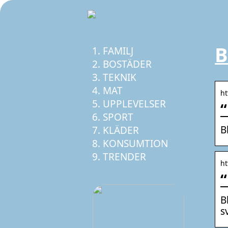
B
FAMILJ
BOSTÄDER
TEKNIK
MAT
ht
UPPLEVELSER
“
SPORT
B
KLÄDER
KONSUMTION
TRENDER
ht
“
B
s