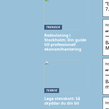
“
7
ht
TRENDER
“
Redovisning i
Stockholm: Din guide
B
till professionell
M
ekonomihantering
ht
“
B
m
TEKNIK
Laga stenskott: Så
ht
skyddar du din bil