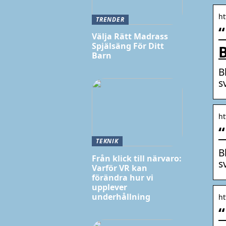
ht
TRENDER
“
Välja Rätt Madrass
Spjälsäng För Ditt
Barn
B
s
ht
“
TEKNIK
B
Från klick till närvaro:
s
Varför VR kan
förändra hur vi
upplever
underhållning
ht
“