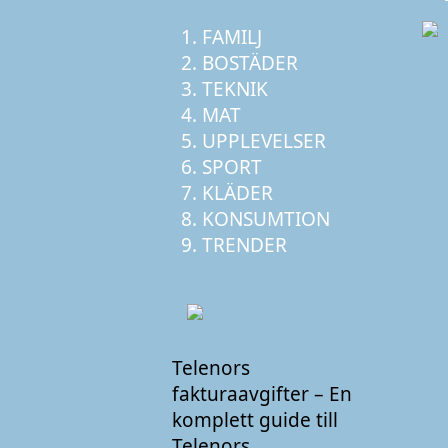
FAMILJ
BOSTÄDER
TEKNIK
MAT
UPPLEVELSER
SPORT
KLÄDER
KONSUMTION
TRENDER
Telenors
fakturaavgifter – En
komplett guide till
Telenors