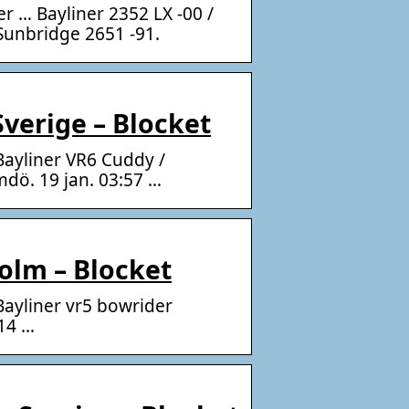
er … Bayliner 2352 LX -00 /
 Sunbridge 2651 -91.
 Sverige – Blocket
Bayliner VR6 Cuddy /
mdö. 19 jan. 03:57 …
holm – Blocket
Bayliner vr5 bowrider
:14 …