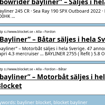
bowrider bayliner” – Säljes i he
ayliner 245 CR · Sea Ray 190 SPX Outboard 2022 · 
00HK …
tp s://www.blocket.se › Alla › Fordon
Bayliner” – Båtar säljes i hela S
bayliner” – Motorbåt säljes i hela Sverige. 47 annon
apri 4.3 mercruiser … BAYLINER 2755 ( Refit ) 5.8
tp s://www.blocket.se › Alla › Fordon › Båtar
bayliner” – Motorbåt säljes i he
Blocket
ywords: bayliner blocket, blocket bayliner