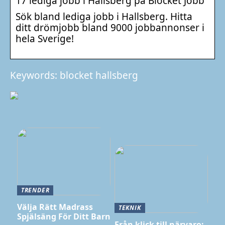
17 lediga jobb i Hallsberg på Blocket Jobb
Sök bland lediga jobb i Hallsberg. Hitta
ditt drömjobb bland 9000 jobbannonser i
hela Sverige!
Keywords: blocket hallsberg
TRENDER
Välja Rätt Madrass
TEKNIK
Spjälsäng För Ditt Barn
Från klick till närvaro: