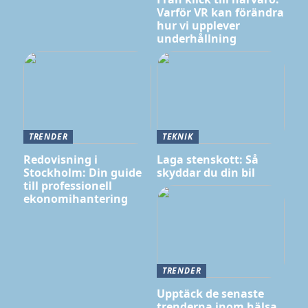
Varför VR kan förändra
hur vi upplever
underhållning
TRENDER
TEKNIK
Redovisning i
Laga stenskott: Så
Stockholm: Din guide
skyddar du din bil
till professionell
ekonomihantering
TRENDER
Upptäck de senaste
trenderna inom hälsa