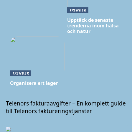
TRENDER
Upptäck de senaste
trenderna inom hälsa
och natur
TRENDER
Organisera ert lager
Telenors fakturaavgifter – En komplett guide
till Telenors faktureringstjänster