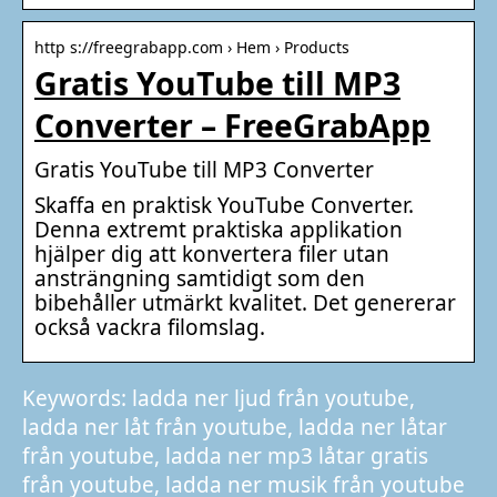
http s://freegrabapp.com › Hem › Products
Gratis YouTube till MP3
Converter – FreeGrabApp
Gratis YouTube till MP3 Converter
Skaffa en praktisk YouTube Converter.
Denna extremt praktiska applikation
hjälper dig att konvertera filer utan
ansträngning samtidigt som den
bibehåller utmärkt kvalitet. Det genererar
också vackra filomslag.
Keywords: ladda ner ljud från youtube,
ladda ner låt från youtube, ladda ner låtar
från youtube, ladda ner mp3 låtar gratis
från youtube, ladda ner musik från youtube