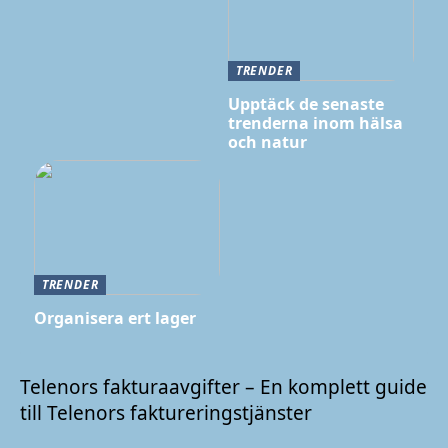
TRENDER
Upptäck de senaste
trenderna inom hälsa
och natur
TRENDER
Organisera ert lager
Telenors fakturaavgifter – En komplett guide
till Telenors faktureringstjänster