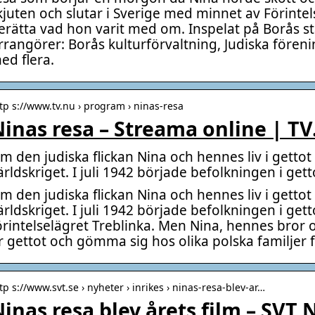
kjuten och slutar i Sverige med minnet av Förintel
erätta vad hon varit med om. Inspelat på Borås st
rrangörer: Borås kulturförvaltning, Judiska fören
ed flera.
tp s://www.tv.nu › program › ninas-resa
inas resa – Streama online | TV
m den judiska flickan Nina och hennes liv i getto
ärldskriget. I juli 1942 började befolkningen i gett
m den judiska flickan Nina och hennes liv i getto
ärldskriget. I juli 1942 började befolkningen i getto
örintelselägret Treblinka. Men Nina, hennes bror
r gettot och gömma sig hos olika polska familjer fr
tp s://www.svt.se › nyheter › inrikes › ninas-resa-blev-ar…
inas resa blev årets film – SVT