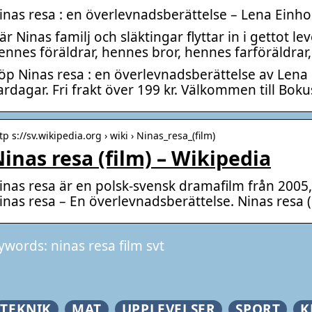
inas resa : en överlevnadsberättelse – Lena Einho
är Ninas familj och släktingar flyttar in i gettot le
ennes föräldrar, hennes bror, hennes farföräldrar,
öp Ninas resa : en överlevnadsberättelse av Lena 
ardagar. Fri frakt över 199 kr. Välkommen till Bok
tp s://sv.wikipedia.org › wiki › Ninas_resa_(film)
inas resa (film) – Wikipedia
inas resa är en polsk-svensk dramafilm från 2005
inas resa – En överlevnadsberättelse. Ninas resa 
ywords: ninas resa film svt
TEKNIK
MAT
UPPLEVELSER
SPORT
K