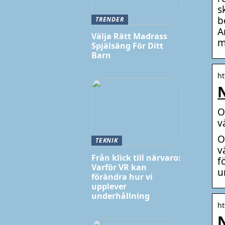
s
b
TRENDER
A
Välja Rätt Madrass
m
Spjälsäng För Ditt
Barn
ht
N
O
v
O
TEKNIK
v
Från klick till närvaro:
f
Varför VR kan
u
förändra hur vi
upplever
underhållning
ht
N