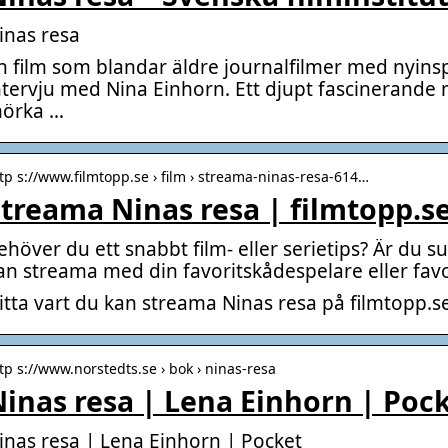
inas resa
n film som blandar äldre journalfilmer med nyinsp
ntervju med Nina Einhorn. Ett djupt fascinerand
örka …
tp s://www.filmtopp.se › film › streama-ninas-resa-614…
treama Ninas resa | filmtopp.s
ehöver du ett snabbt film- eller serietips? Är du su
an streama med din favoritskådespelare eller favo
itta vart du kan streama Ninas resa på filmtopp.s
tp s://www.norstedts.se › bok › ninas-resa
inas resa | Lena Einhorn | Pock
inas resa | Lena Einhorn | Pocket