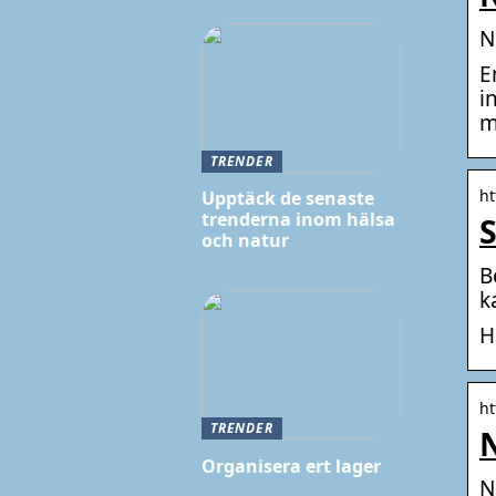
N
E
i
m
TRENDER
ht
Upptäck de senaste
trenderna inom hälsa
S
och natur
B
k
H
ht
TRENDER
N
Organisera ert lager
N