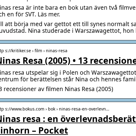
inas resa är inte bara en bok utan även två filmve
ch en för SVT. Läs mer.
ill att börja med var gettot ett till synes normalt s
uvudstad. Nina studerade i Warszawagettot, hon b
tp s://kritiker.se › film › ninas-resa
inas Resa (2005) • 13 recensione
inas resa utspelar sig i Polen och Warszawagettot
entrum för berättelsen står Nina och hennes famil
3 recensioner av filmen Ninas Resa (2005)
tp s://www.bokus.com › bok › ninas-resa-en-overlevn…
inas resa : en överlevnadsberät
inhorn – Pocket