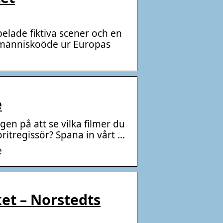
elade fiktiva scener och en
e människoöde ur Europas
e
gen på att se vilka filmer du
ritregissör? Spana in vårt …
e
et – Norstedts