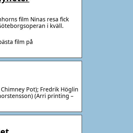
nhorns film Ninas resa fick
öteborgsoperan i kväll.
bästa film på
e Chimney Pot); Fredrik Höglin
rstensson) (Arri printing –
tet