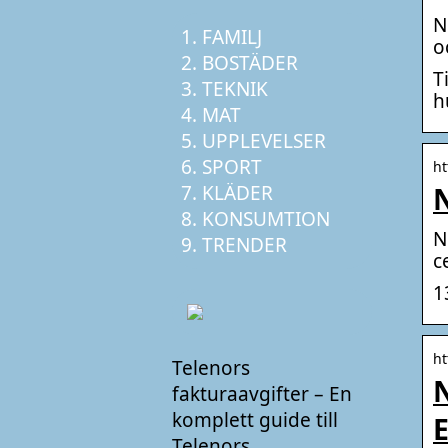
N
FAMILJ
o
BOSTÄDER
T
TEKNIK
h
MAT
UPPLEVELSER
SPORT
ht
KLÄDER
N
KONSUMTION
N
TRENDER
c
1
ht
Telenors
N
fakturaavgifter – En
komplett guide till
E
Telenors