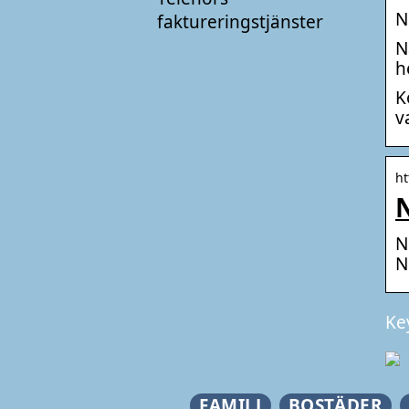
N
faktureringstjänster
N
h
K
v
ht
N
N
N
Ke
FAMILJ
BOSTÄDER