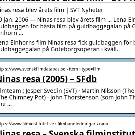
inas resa blev årets film | SVT Nyheter
0 jan. 2006 — Ninas resa blev årets film … Lena Ei
uldbaggen för bästa film på guldbaggegalan på G
inhorn …
ena Einhorns film Ninas resa fick guldbaggen för 
uldbaggegalan på Göteborgsoperan i kväll.
tp s://www.svenskfilmdatabas.se › item › type=film
inas resa (2005) – SFdb
ilmteam ; Jesper Svedin (SVT) · Martin Nilsson (Th
The Chimney Pot) · John Thorstenson (som John Tho
he …
tp s://www.filminstitutet.se › filmhandledningar › nina…
inas resa – Svenska filminstitu