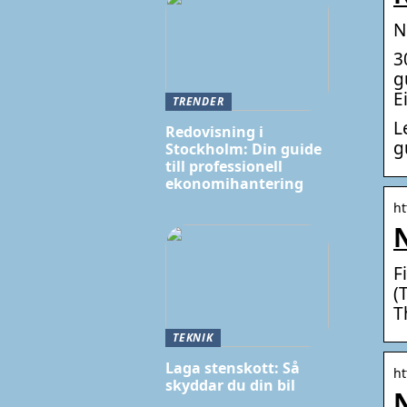
N
3
g
E
TRENDER
L
Redovisning i
g
Stockholm: Din guide
till professionell
ekonomihantering
ht
N
F
(
T
TEKNIK
Laga stenskott: Så
ht
skyddar du din bil
N