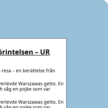
örintelsen – UR
resa – en berättelse från
erlevde Warszawas getto. En
h såg en pojke som var
erlevde Warszawas getto. En
h såg en pojke som var