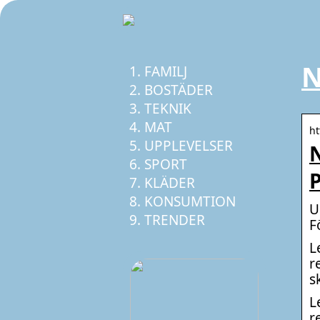
N
FAMILJ
BOSTÄDER
TEKNIK
MAT
ht
UPPLEVELSER
N
SPORT
P
KLÄDER
KONSUMTION
U
TRENDER
F
L
r
s
L
r