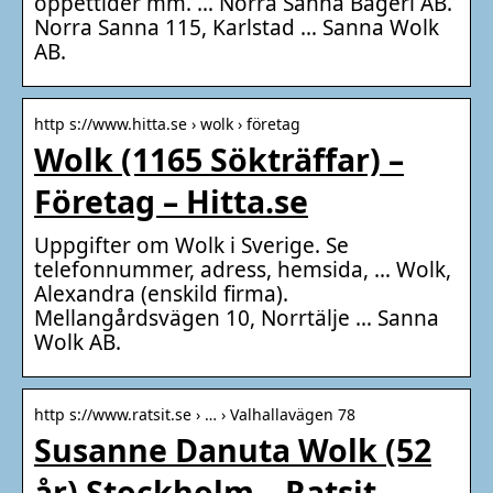
öppettider mm. … Norra Sanna Bageri AB.
Norra Sanna 115, Karlstad … Sanna Wolk
AB.
http s://www.hitta.se › wolk › företag
Wolk (1165 Sökträffar) –
Företag – Hitta.se
Uppgifter om Wolk i Sverige. Se
telefonnummer, adress, hemsida, … Wolk,
Alexandra (enskild firma).
Mellangårdsvägen 10, Norrtälje … Sanna
Wolk AB.
http s://www.ratsit.se › … › Valhallavägen 78
Susanne Danuta Wolk (52
år) Stockholm – Ratsit