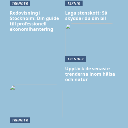
TRENDER
TEKNIK
Redovisning i
Laga stenskott: Så
Stockholm: Din guide
skyddar du din bil
till professionell
ekonomihantering
TRENDER
Upptäck de senaste
trenderna inom hälsa
och natur
TRENDER