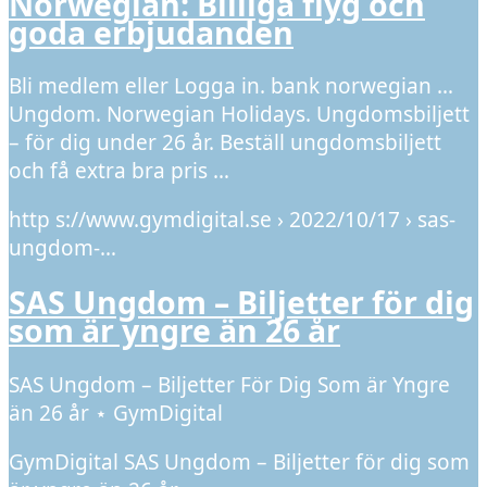
Norwegian: Billiga flyg och
goda erbjudanden
Bli medlem eller Logga in. bank norwegian …
Ungdom. Norwegian Holidays. Ungdomsbiljett
– för dig under 26 år. Beställ ungdomsbiljett
och få extra bra pris …
http s://www.gymdigital.se › 2022/10/17 › sas-
ungdom-…
SAS Ungdom – Biljetter för dig
som är yngre än 26 år
SAS Ungdom – Biljetter För Dig Som är Yngre
än 26 år ⋆ GymDigital
GymDigital SAS Ungdom – Biljetter för dig som