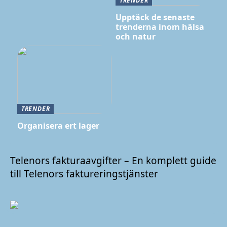
TRENDER
Upptäck de senaste
trenderna inom hälsa
och natur
TRENDER
Organisera ert lager
Telenors fakturaavgifter – En komplett guide
till Telenors faktureringstjänster