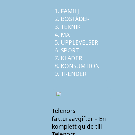
FAMILJ
BOSTÄDER
TEKNIK
MAT
UPPLEVELSER
SPORT
KLÄDER
KONSUMTION
TRENDER
Telenors
fakturaavgifter – En
komplett guide till
Telenors