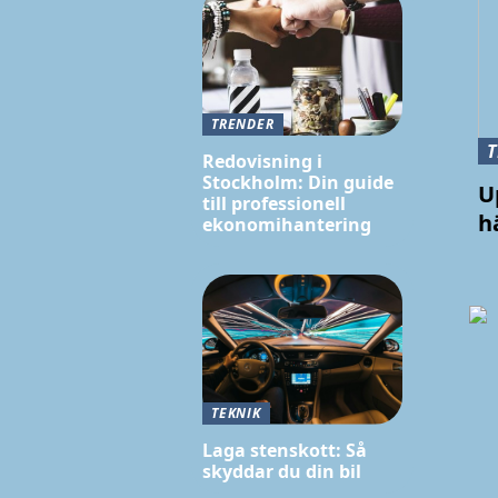
TRENDER
Redovisning i
Stockholm: Din guide
U
till professionell
h
ekonomihantering
TEKNIK
Laga stenskott: Så
skyddar du din bil