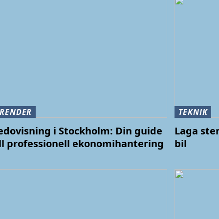
TRENDER
TEKNIK
edovisning i Stockholm: Din guide
Laga ste
ill professionell ekonomihantering
bil