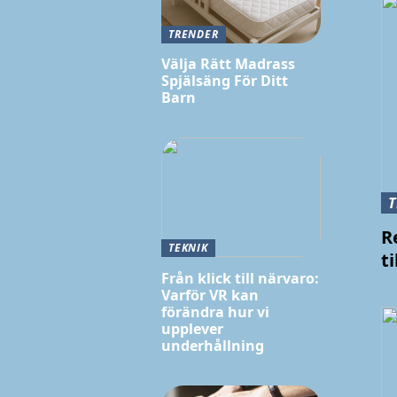
TRENDER
Välja Rätt Madrass
Spjälsäng För Ditt
Barn
R
TEKNIK
t
Från klick till närvaro:
Varför VR kan
förändra hur vi
upplever
underhållning