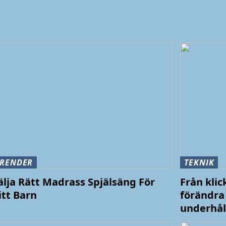
TRENDER
TEKNIK
älja Rätt Madrass Spjälsäng För
Från klic
itt Barn
förändra 
underhål