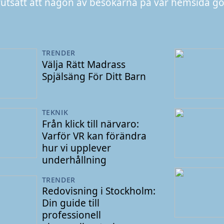
rutsatt att någon av besökarna på vår hemsida gör
TRENDER
Välja Rätt Madrass
Spjälsäng För Ditt Barn
TEKNIK
Från klick till närvaro:
Varför VR kan förändra
hur vi upplever
underhållning
TRENDER
Redovisning i Stockholm:
Din guide till
professionell