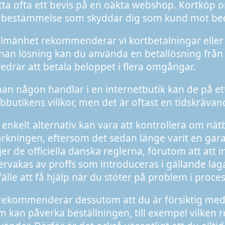
tta ofta ett bevis på en oäkta webshop. Kortköp 
gbestämmelse som skyddar dig som kund mot bed
allmänhet rekommenderar vi kortbetalningar eller
nan lösning kan du använda en betallösning från t.e
redrar att betala beloppet i flera omgångar.
nan någon handlar i en internetbutik kan de på ett
bbutikens villkor, men det är oftast en tidskrävan
t enkelt alternativ kan vara att kontrollera om nä
rkningen, eftersom det sedan länge varit en garan
ljer de officiella danska reglerna, förutom att att 
ervakas av proffs som introduceras i gällande laga
llfälle att få hjälp när du stöter på problem i proc
 rekommenderar dessutom att du är försiktig med
m kan påverka beställningen, till exempel vilken 