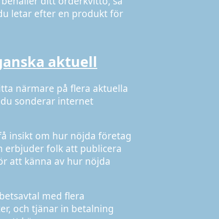
 behåller ditt orderkvitto, så
u letar efter en produkt för
ganska aktuell
itta närmare på flera aktuella
 du sonderar internet
å insikt om hur nöjda företag
erbjuder folk att publicera
för att känna av hur nöjda
betsavtal med flera
r, och tjänar in betalning