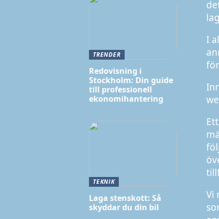
de
la
I 
an
TRENDER
fö
Redovisning i
Stockholm: Din guide
In
till professionell
we
ekonomihantering
Et
mä
fö
öv
ti
TEKNIK
Vi
Laga stenskott: Så
so
skyddar du din bil