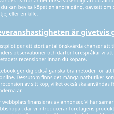
änder. Därför är det också väsentligt att du alltid
t du kan bevisa köpet en andra gång, oavsett om d
tjej eller en kille.
everanshastigheten är givetvis 
ustpilot ger ett stort antal önskvärda chanser att t
nders observationer och därför förespråkar vi att
retagets recensioner innan du köpare.
cebook ger dig också ganska bra metoder för att f
 online. Dessutom finns det många nätbutiker som 
 recension av sitt köp, vilket också ska användas 
nderna är.
r webbplats finansieras av annonser. Vi har samar
bbshopar, där vi introducerar företagens produkte