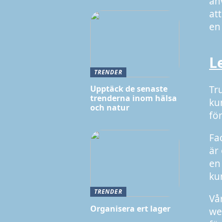
anv
at
en 
L
TRENDER
Tr
Upptäck de senaste
trenderna inom hälsa
ku
och natur
fö
Fa
är
en
ku
TRENDER
Vå
Organisera ert lager
we