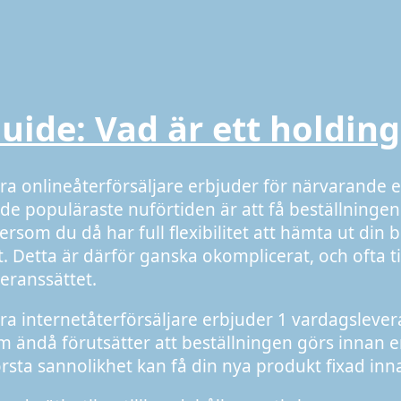
uide: Vad är ett holdin
era onlineåterförsäljare erbjuder för närvarande et
 de populäraste nuförtiden är att få beställningen 
ersom du då har full flexibilitet att hämta ut din b
t. Detta är därför ganska okomplicerat, och ofta ti
veranssättet.
era internetåterförsäljare erbjuder 1 vardagslev
m ändå förutsätter att beställningen görs innan en
örsta sannolikhet kan få din nya produkt fixad in