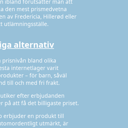
en ibland förutsätter man att
älja den mest prismedvetna
 av Fredericia, Hillerød eller
tt utlämningsställe.
liga alternativ
 prisnivån bland olika
sta internetlager varit
rodukter – för barn, såväl
 till och med fri frakt.
etbutiker efter erbjudanden
på att få det billigaste priset.
erbjuder en produkt till
 utomordentligt utmärkt, är