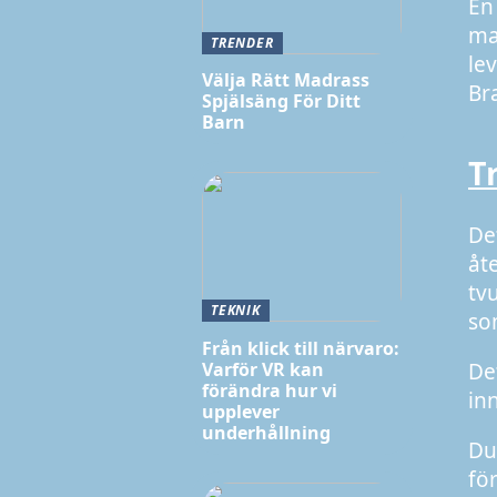
En
ma
TRENDER
le
Välja Rätt Madrass
Br
Spjälsäng För Ditt
Barn
Tr
De
åt
tv
TEKNIK
so
Från klick till närvaro:
Varför VR kan
Det
förändra hur vi
in
upplever
underhållning
Du
fö