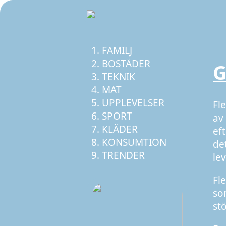
FAMILJ
BOSTÄDER
G
TEKNIK
MAT
UPPLEVELSER
Fl
SPORT
av
KLÄDER
eft
KONSUMTION
de
TRENDER
le
Fl
so
st