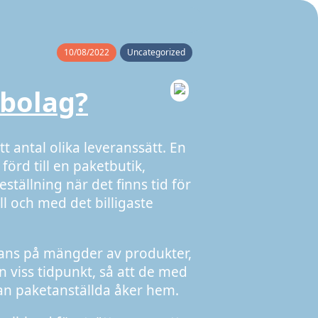
10/08/2022
Uncategorized
gbolag?
t antal olika leveranssätt. En
förd till en paketbutik,
eställning när det finns tid för
ll och med det billigaste
erans på mängder av produkter,
 viss tidpunkt, så att de med
nan paketanställda åker hem.