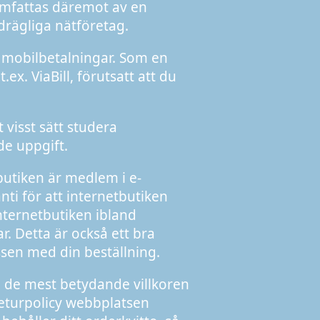
omfattas däremot av en
rägliga nätföretag.
 mobilbetalningar. Som en
x. ViaBill, förutsatt att du
 visst sätt studera
de uppgift.
tbutiken är medlem i e-
ti för att internetbutiken
internetbutiken ibland
r. Detta är också ett bra
essen med din beställning.
 de mest betydande villkoren
returpolicy webbplatsen