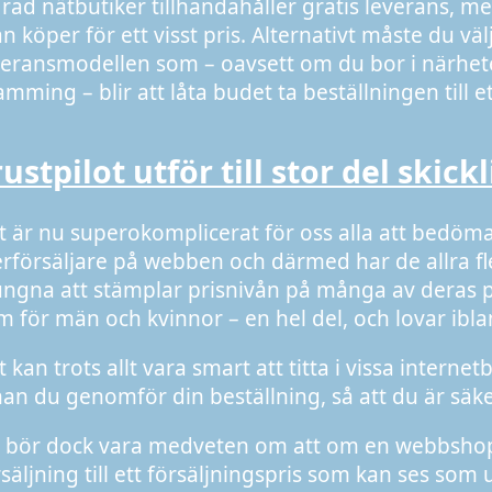
 rad nätbutiker tillhandahåller gratis leverans, m
n köper för ett visst pris. Alternativt måste du v
veransmodellen som – oavsett om du bor i närheten
amming – blir att låta budet ta beställningen till e
ustpilot utför till stor del skick
t är nu superokomplicerat för oss alla att bedöma
erförsäljare på webben och därmed har de allra fle
ungna att stämplar prisnivån på många av deras p
m för män och kvinnor – en hel del, och lovar ibland
 kan trots allt vara smart att titta i vissa intern
nan du genomför din beställning, så att du är säker 
 bör dock vara medveten om att om en webbshop 
rsäljning till ett försäljningspris som kan ses som